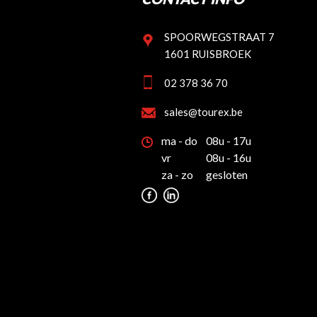
SPOORWEGSTRAAT 7
1601 RUISBROEK
02 378 36 70
sales@tourex.be
ma - do
08u - 17u
vr
08u - 16u
za - zo
gesloten