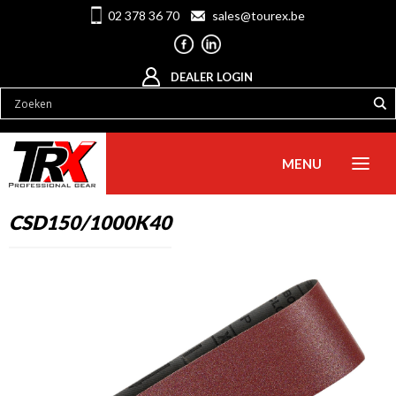
02 378 36 70
sales@tourex.be
DEALER LOGIN
MENU
CSD150/1000K40